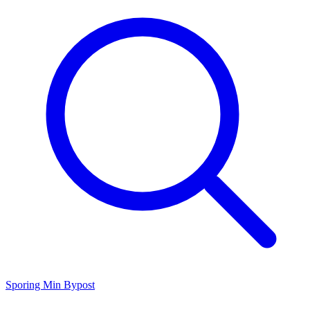
Sporing
Min Bypost