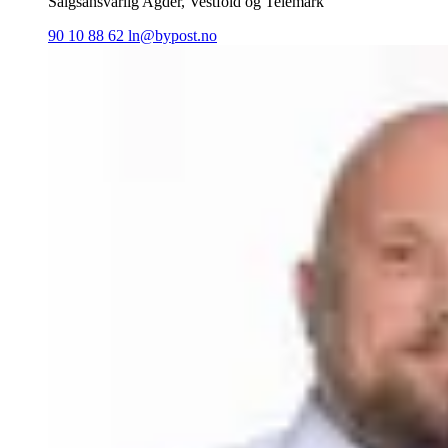
Salgsansvarlig Agder, Vestfold og Telemark
90 10 88 62
ln@bypost.no