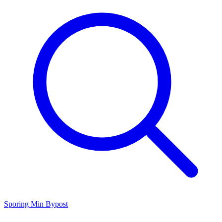
Sporing
Min Bypost