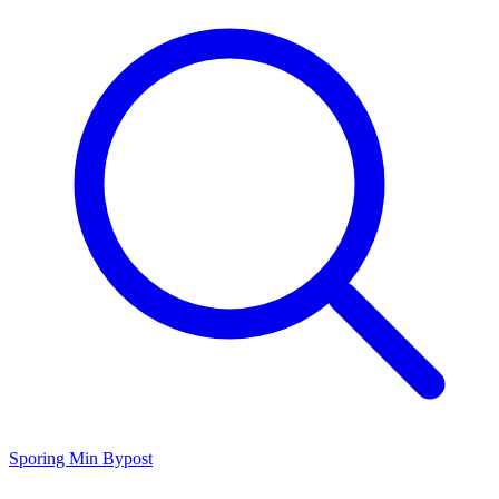
Sporing
Min Bypost