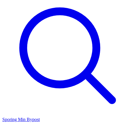
Sporing
Min Bypost