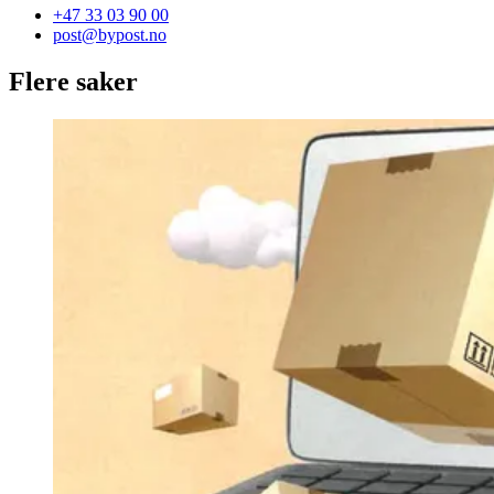
+47 33 03 90 00
post@bypost.no
Flere saker