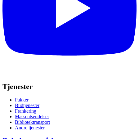
Tjenester
Pakker
Budtjenester
Frankering
Masseutsendelser
Bibliotektransport
Andre tjenester